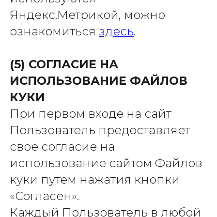
ОГРН: 1257700247408
Яндекс.Метрикой, можно
Согласие на обработку
персональных данных
ознакомиться
здесь
.
Политика конфиденциальности
Политика использования cookie-файлов
(5) СОГЛАСИЕ НА
ИСПОЛЬЗОВАНИЕ ФАЙЛОВ
КУКИ
При первом входе на сайт
Пользователь предоставляет
свое согласие на
использование сайтом Файлов
куки путем нажатия кнопки
«Согласен».
Каждый Пользователь в любой