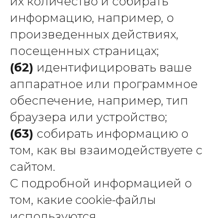
их количество и собирать
информацию, например, о
произведенных действиях,
посещенных страницах;
Наименование банка: ООО "Банк Точка"
БИК: 044525104
ИНН: 9721194461
(б2)
идентифицировать ваше
Кор. счёт: 30101810745374525104
аппаратное или программное
ИНН: 9714076308
КПП: 771401001
ОГРН: 1257700247408
обеспечение, например, тип
браузера или устройство;
(б3)
собирать информацию о
том, как вы взаимодействуете с
сайтом.
Наименование банка:
РАУД
ООО "Банк Точка"
АВТО
С подробной информацией о
БИК: 044525104
ИНН: 9721194461
ООО "РАУД АВТО"
Кор. счёт:
том, какие cookie-файлы
30101810745374525104
125167, Россия, г. Москва,
Ленинградский пр-кт, дом 36, корпус
ИНН: 9714076308
используются
строение 36, оф помещ. 98
КПП: 771401001